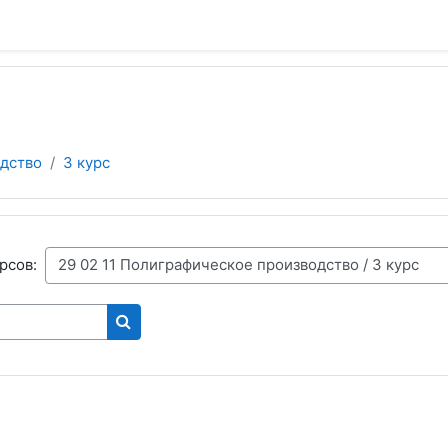
одство
3 курс
рсов:
Поиск курса